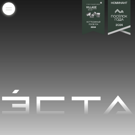
Дом 13
Площадь участка: 5,73 сот.
Бассейн: 3600*6600
2
Площадь дома: 307 м
Индивидуальные характеристики дома:
— Уникальные видовые характеристики
— Гараж на нулевом уровне
— Оборудованная зона отдыха с бассейном
— Дополнительное парковочное место
— Индивидуальный выход в парковую зону с участка
Дома в коттеджном
поселке Эста