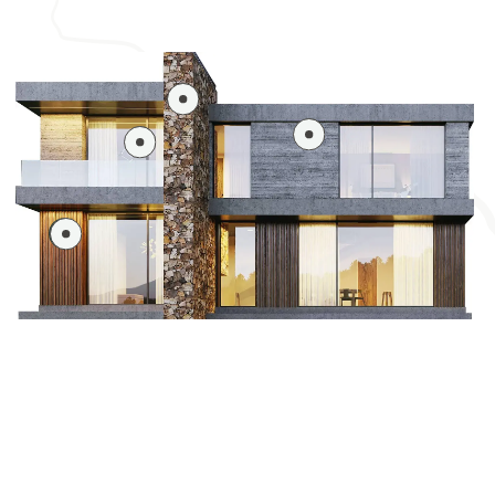
Зарядные устройства
для электромобилей
у каждого дома
и гостевые парковки
на двух уровнях
Собственный парк
на территории с ручьем,
зонами для отдыха,
терренкура и йоги