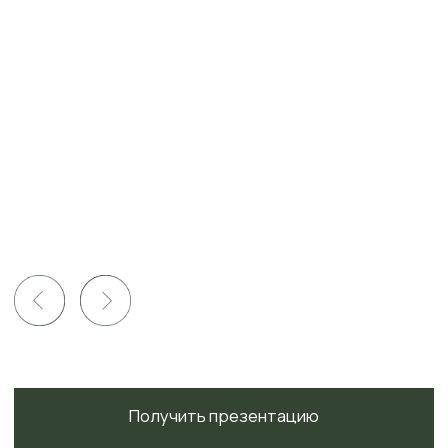
Управляющая компания
с консъерж-сервисом
24/7, круглосуточная
охрана
и видеонаблюдение
Уровень сервиса
соответствующий
высочайшим
требованиям, как
в Гранд-отелях Европы