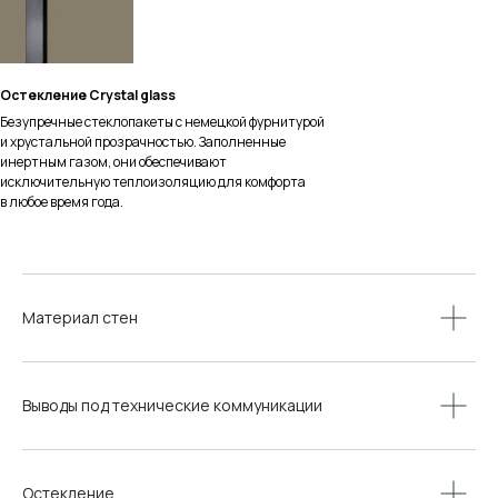
Остекление Crystal glass
Безупречные стеклопакеты с немецкой фурнитурой
и хрустальной прозрачностью. Заполненные
инертным газом, они обеспечивают
исключительную теплоизоляцию для комфорта
Сплетение природы и современной архитектуры
в любое время года.
Кристально-прозрачное панорамное остекление
впускает свет в дом и стирает грани между живым
пейзажем и современным интерьером. Натуральное
дерево и камень создают естественный комфорт
Материал стен
и уют. Здесь природа гармонично проникает в жизнь
человека
Выводы под технические коммуникации
Остекление