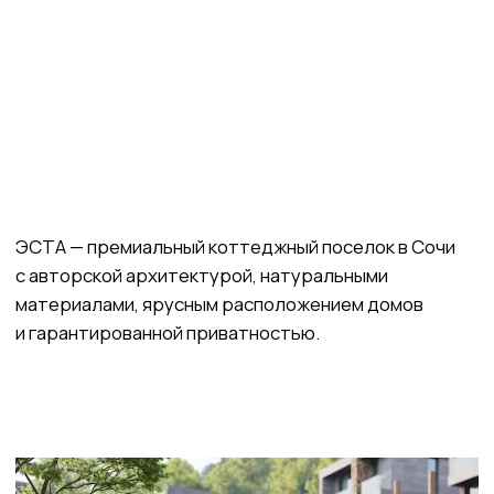
2
06 Коридор
5,94 м
2
14,01 м
07 Спальня
2
8,70 м
08 Гардероб
2
11,73 м
09 СУ
2
9,99 м
10 Сауна
2
14,36 м
11 Терраса
2
7,62 м
12 Котельная
Проект от архитектора из Франции
Дома словно камни, небрежно раскиданные по склону
самой природой. «Органическая архитектура»
в стиле Фрэнка Ллойда Райта от современного
архитектора из Франции, ориентируется
на естественные изгибы ландшафта