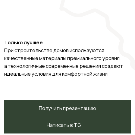
20
25
мин
мин
Аэропорт
Сириус
35
45
мин
мин
Красная Поляна
Сочи