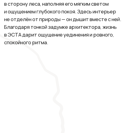
Расположение ЭСТА — это редкий баланс тишины и
доступности.
Посёлок находится в живописном
районе Псахо, среди реликтового леса, в равном
удалении от всех ключевых точек побережья.
Отсюда всего несколько минут до канатных дорог,
ведущих на заснеженные склоны, и до входа
в заповедные тропы Кавказских гор. Идеальная
точка притяжения для тех, кто ищет и адреналин,
и умиротворение на лоне уникальной природы.
Проложить маршрут
Красная поляна
Сочи
Сириус