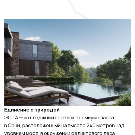
Атмосфера тихого счастья
Панорамное остекление раскрывает пространство
в сторону леса, наполняя его мягким светом
и ощущением глубокого покоя. Здесь интерьер
не отделён от природы — он дышит вместе с ней.
Благодаря тонкой задумке архитектора, жизнь
в ЭСТА дарит ощущение уединения и ровного,
спокойного ритма.
Здание
Подпорная стена
Тротуар. Твердое покрытие из бетонной