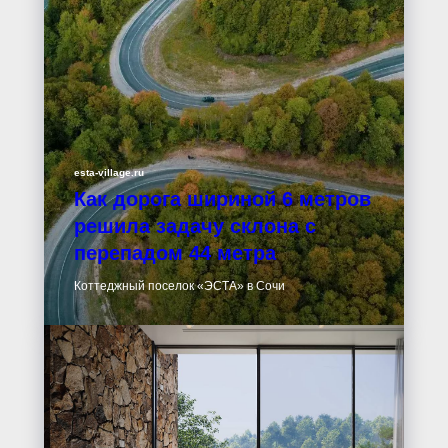
esta-village.ru
Как дорога шириной 6 метров
решила задачу склона с
перепадом 44 метра
Коттеджный поселок «ЭСТА» в Сочи