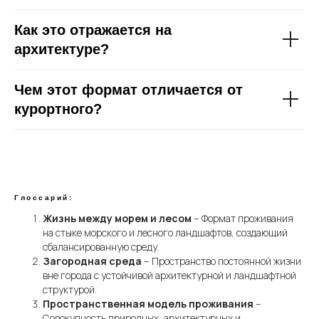
Как это отражается на
архитектуре?
Чем этот формат отличается от
курортного?
8 800 700 59 69
Официальный офис
продаж:
Архитектура
с. Лесное, ул. Буденовская
Глоссарий:
Местоположение
info@esta-village.ru
Жизнь между морем и лесом
– Формат проживания
Материалы
Технические детали
Проложить маршрут
на стыке морского и лесного ландшафтов, создающий
Генеральный план
сбалансированную среду.
Галерея
Загородная среда
– Пространство постоянной жизни
СМИ о нас
вне города с устойчивой архитектурной и ландшафтной
Блог
структурой.
Пространственная модель проживания
–
Совокупность природных, архитектурных и